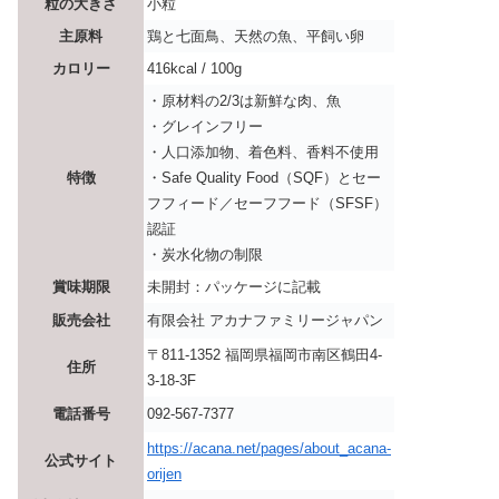
粒の大きさ
小粒
主原料
鶏と七面鳥、天然の魚、平飼い卵
カロリー
416kcal / 100g
・原材料の2/3は新鮮な肉、魚
・グレインフリー
・人口添加物、着色料、香料不使用
特徴
・Safe Quality Food（SQF）とセー
フフィード／セーフフード（SFSF）
認証
・炭水化物の制限
賞味期限
未開封：パッケージに記載
販売会社
有限会社 アカナファミリージャパン
〒811-1352 福岡県福岡市南区鶴田4-
住所
3-18-3F
電話番号
092-567-7377
https://acana.net/pages/about_acana-
公式サイト
orijen