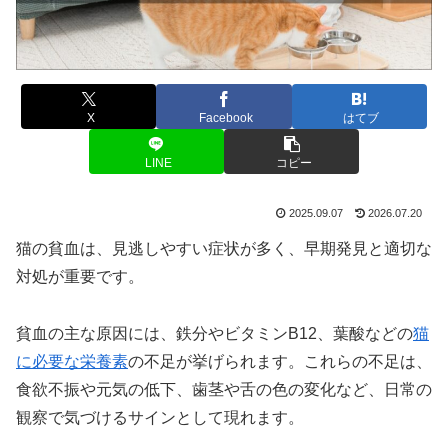
X
Facebook
はてブ
LINE
コピー
2025.09.07
2026.07.20
猫の貧血は、見逃しやすい症状が多く、早期発見と適切な
対処が重要です。
貧血の主な原因には、鉄分やビタミンB12、葉酸などの
猫
に必要な栄養素
の不足が挙げられます。これらの不足は、
食欲不振や元気の低下、歯茎や舌の色の変化など、日常の
観察で気づけるサインとして現れます。