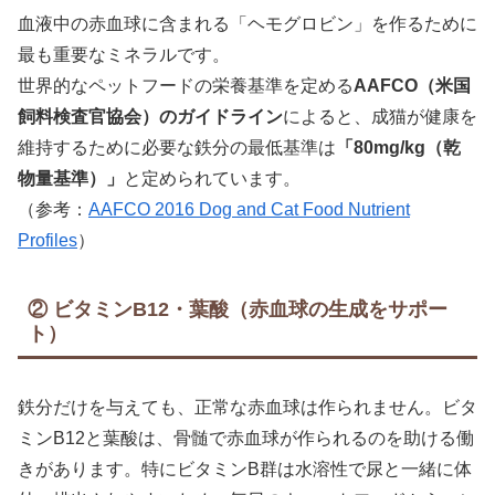
血液中の赤血球に含まれる「ヘモグロビン」を作るために
最も重要なミネラルです。
世界的なペットフードの栄養基準を定める
AAFCO（米国
飼料検査官協会）のガイドライン
によると、成猫が健康を
維持するために必要な鉄分の最低基準は
「80mg/kg（乾
物量基準）」
と定められています。
（参考：
AAFCO 2016 Dog and Cat Food Nutrient
Profiles
）
② ビタミンB12・葉酸（赤血球の生成をサポー
ト）
鉄分だけを与えても、正常な赤血球は作られません。ビタ
ミンB12と葉酸は、骨髄で赤血球が作られるのを助ける働
きがあります。特にビタミンB群は水溶性で尿と一緒に体