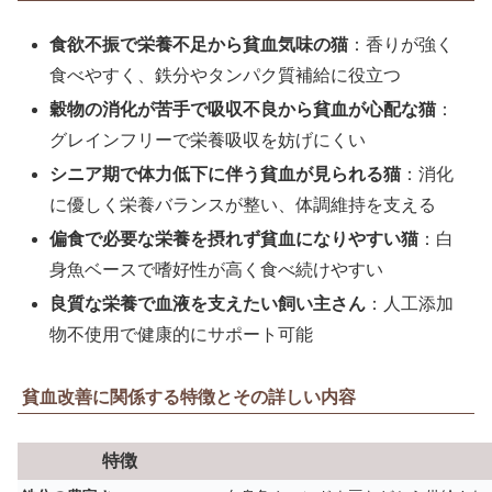
食欲不振で栄養不足から貧血気味の猫
：香りが強く
食べやすく、鉄分やタンパク質補給に役立つ
穀物の消化が苦手で吸収不良から貧血が心配な猫
：
グレインフリーで栄養吸収を妨げにくい
シニア期で体力低下に伴う貧血が見られる猫
：消化
に優しく栄養バランスが整い、体調維持を支える
偏食で必要な栄養を摂れず貧血になりやすい猫
：白
身魚ベースで嗜好性が高く食べ続けやすい
良質な栄養で血液を支えたい飼い主さん
：人工添加
物不使用で健康的にサポート可能
貧血改善に関係する特徴とその詳しい内容
特徴