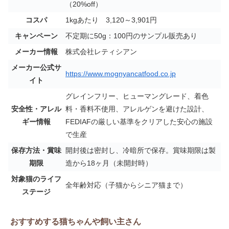
（20%off）
コスパ
1kgあたり 3,120～3,901円
キャンペーン
不定期に50g：100円のサンプル販売あり
メーカー情報
株式会社レティシアン
メーカー公式サ
https://www.mognyancatfood.co.jp
イト
グレインフリー、ヒューマングレード、着色
安全性・アレル
料・香料不使用、アレルゲンを避けた設計、
ギー情報
FEDIAFの厳しい基準をクリアした安心の施設
で生産
保存方法・賞味
開封後は密封し、冷暗所で保存。賞味期限は製
期限
造から18ヶ月（未開封時）
対象猫のライフ
全年齢対応（子猫からシニア猫まで）
ステージ
おすすめする猫ちゃんや飼い主さん