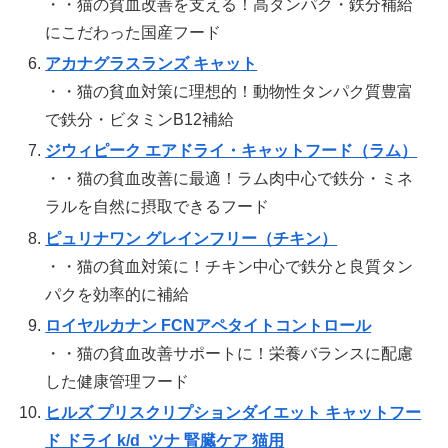
・・猫の貧血改善を支える！高タンパク・鉄分補給
にこだわった国産フード
アカナグラスランズ キャット
・・猫の貧血対策に理想的！動物性タンパク質豊富
で鉄分・ビタミンB12補給
ジウィピーク エアドライ・キャットフード（ラム）
・・猫の貧血改善に最適！ラム肉中心で鉄分・ミネ
ラルを自然に摂取できるフード
ピュリナワン グレインフリー（チキン）
・・猫の貧血対策に！チキン中心で鉄分と良質タン
パクを効率的に補給
ロイヤルカナン FCNアペタイトコントロール
・・猫の貧血改善サポートに！栄養バランスに配慮
した健康管理フード
ヒルズ プリスクリプションダイエット キャットフー
ド ドライ k/d ツナ 腎臓ケア 猫用