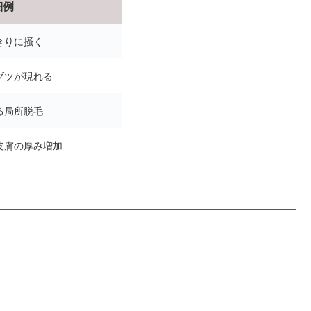
細例
きりに掻く
ブツが現れる
る局所脱毛
皮膚の厚み増加