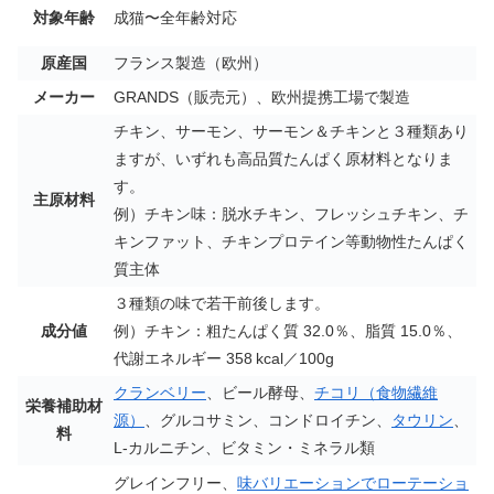
対象年齢
成猫〜全年齢対応
原産国
フランス製造（欧州）
メーカー
GRANDS（販売元）、欧州提携工場で製造
チキン、サーモン、サーモン＆チキンと３種類あり
ますが、いずれも高品質たんぱく原材料となりま
す。
主原材料
例）チキン味：脱水チキン、フレッシュチキン、チ
キンファット、チキンプロテイン等動物性たんぱく
質主体
３種類の味で若干前後します。
成分値
例）チキン：粗たんぱく質 32.0％、脂質 15.0％、
代謝エネルギー 358 kcal／100g
クランベリー
、ビール酵母、
チコリ（食物繊維
栄養補助材
源）
、グルコサミン、コンドロイチン、
タウリン
、
料
L‑カルニチン、ビタミン・ミネラル類
グレインフリー、
味バリエーションでローテーショ