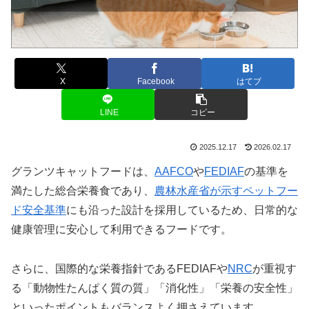
X
Facebook
はてブ
LINE
コピー
2025.12.17
2026.02.17
グランツキャットフードは、
AAFCO
や
FEDIAF
の基準を
満たした総合栄養食であり、
農林水産省が示すペットフー
ド安全基準
にも沿った設計を採用しているため、日常的な
健康管理に安心して利用できるフードです。
さらに、国際的な栄養指針であるFEDIAFや
NRC
が重視す
る「動物性たんぱく質の質」「消化性」「栄養の安全性」
といったポイントもバランスよく押さえています。